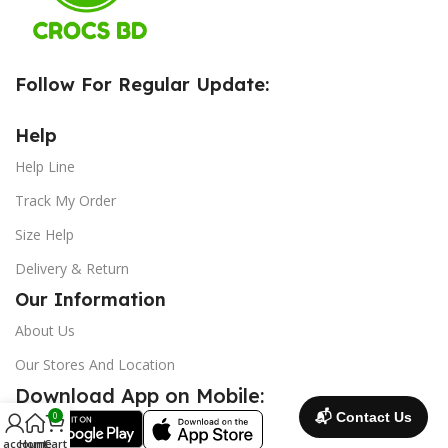
Follow For Regular Update:
Help
Help Line
Track My Order
Size Help
Delivery & Return
Our Information
About Us
Our Stores And Location
Download App on Mobile:
📬 Contact Us
0
 account
Home
Cart