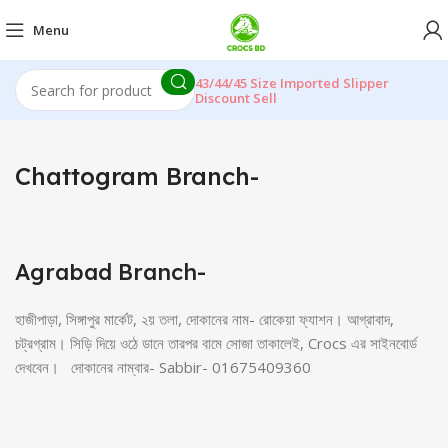
Menu
43/44/45 Size Imported Slipper
Discount Sell
Chattogram Branch-
Agrabad Branch-
হাজীপাড়া, সিঙ্গাপুর মার্কেট, ২য় তলা, দোকানের নাম- রোকেয়া ফ্যাশন। আগ্রাবাদ,
চট্রগ্রাম। সিড়ি দিয়ে ওঠে ডানে তারপর বামে সোজা তাকালেই, Crocs এর সাইনবোর্ড
দেখবেন। দোকানের নাম্বার- Sabbir- 01675409360