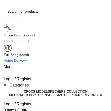
Search
Office Hour Support
+8801620690078
Full Bangladesh
Home Delivery
Menu
Login / Register
All Categories
CROCS MODEL
SKECHERS COLLECTION
MEDICATED DOCTOR INSOLE
SIZE HELP
TRACK MY ORDER
43/44/45 SIZE IMPORTED SLIPPER DISCOUNT SELL
Login / Register
0
items
0.00
৳